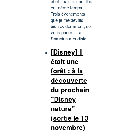
effet, mais qui ont lieu
en même temps.
Trois évènements
que je me devais,
bien évidemment, de
vous parler... La
Semaine mondiale...
[Disney] Il
était une
forêt : à la
découverte
du prochain
"Disney
nature"
(sortie le 13
novembre)