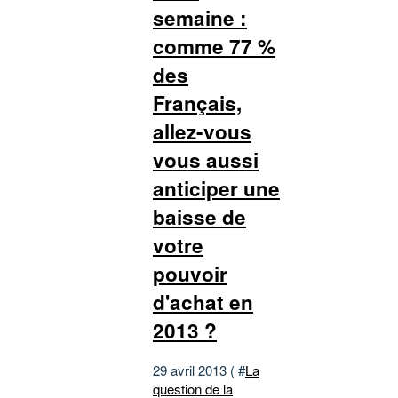
semaine :
comme 77 %
des
Français,
allez-vous
vous aussi
anticiper une
baisse de
votre
pouvoir
d'achat en
2013 ?
29 avril 2013 ( #
La
question de la