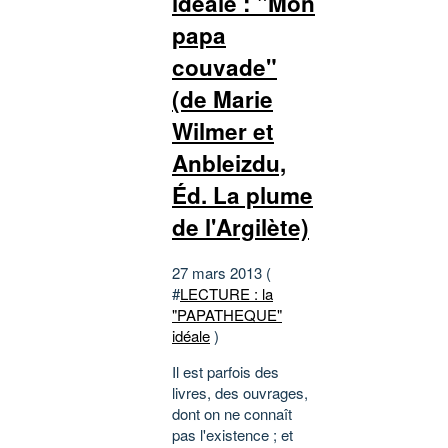
idéale : "Mon
papa
couvade"
(de Marie
Wilmer et
Anbleizdu,
Éd. La plume
de l'Argilète)
27 mars 2013 (
#
LECTURE : la
"PAPATHEQUE"
idéale
)
Il est parfois des
livres, des ouvrages,
dont on ne connaît
pas l'existence ; et