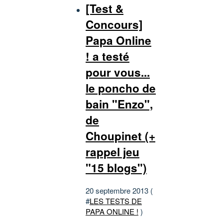
[Test &
Concours]
Papa Online
! a testé
pour vous...
le poncho de
bain "Enzo",
de
Choupinet (+
rappel jeu
"15 blogs")
20 septembre 2013 (
#
LES TESTS DE
PAPA ONLINE !
)