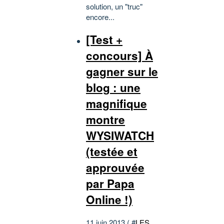
solution, un "truc"
encore...
[Test +
concours] À
gagner sur le
blog : une
magnifique
montre
WYSIWATCH
(testée et
approuvée
par Papa
Online !)
11 juin 2013 ( #
LES