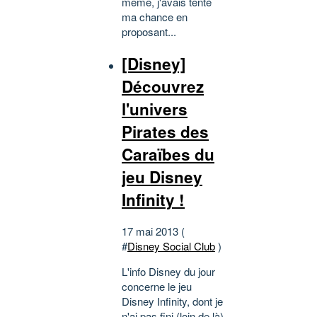
même, j'avais tenté
ma chance en
proposant...
[Disney]
Découvrez
l'univers
Pirates des
Caraïbes du
jeu Disney
Infinity !
17 mai 2013 (
#
Disney Social Club
)
L'info Disney du jour
concerne le jeu
Disney Infinity, dont je
n'ai pas fini (loin de là)