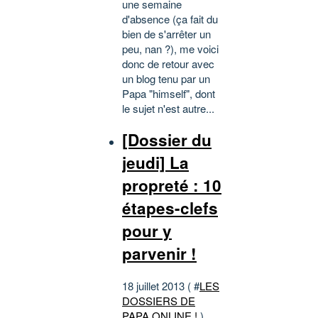
une semaine
d'absence (ça fait du
bien de s'arrêter un
peu, nan ?), me voici
donc de retour avec
un blog tenu par un
Papa "himself", dont
le sujet n'est autre...
[Dossier du
jeudi] La
propreté : 10
étapes-clefs
pour y
parvenir !
18 juillet 2013 ( #
LES
DOSSIERS DE
PAPA ONLINE !
)