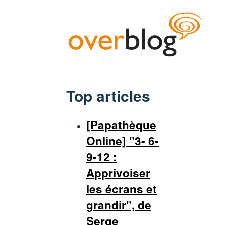
Top articles
[Papathèque
Online] "3- 6-
9-12 :
Apprivoiser
les écrans et
grandir", de
Serge