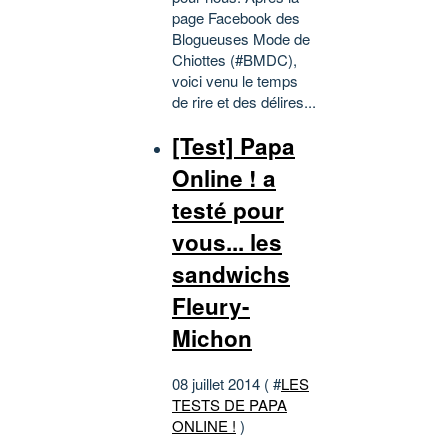
page Facebook des
Blogueuses Mode de
Chiottes (#BMDC),
voici venu le temps
de rire et des délires...
[Test] Papa
Online ! a
testé pour
vous... les
sandwichs
Fleury-
Michon
08 juillet 2014 ( #
LES
TESTS DE PAPA
ONLINE !
)