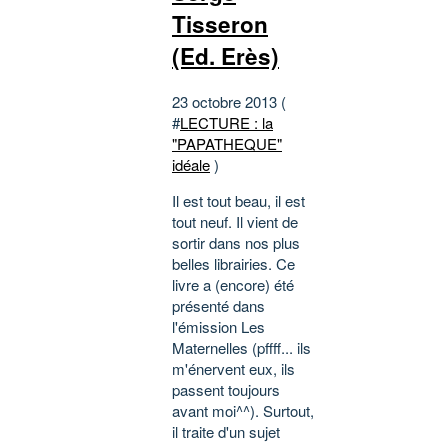
Tisseron
(Ed. Erès)
23 octobre 2013 (
#
LECTURE : la
"PAPATHEQUE"
idéale
)
Il est tout beau, il est
tout neuf. Il vient de
sortir dans nos plus
belles librairies. Ce
livre a (encore) été
présenté dans
l'émission Les
Maternelles (pffff... ils
m'énervent eux, ils
passent toujours
avant moi^^). Surtout,
il traite d'un sujet